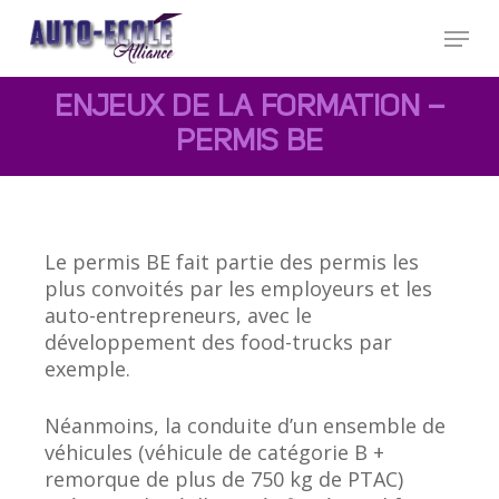
Skip
Menu
to
main
Close
content
Menu
ENJEUX DE LA FORMATION –
PERMIS BE
Le permis BE fait partie des permis les
plus convoités par les employeurs et les
auto-entrepreneurs, avec le
développement des food-trucks par
exemple.
Néanmoins, la conduite d’un ensemble de
véhicules (véhicule de catégorie B +
remorque de plus de 750 kg de PTAC)